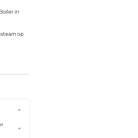
iler in 
gsteam op 
r 