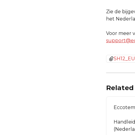
Zie de bijg
het Nederla
Voor meer v
support@e
SH12_EU
Related 
Eccotemp
Handleid
(Nederla