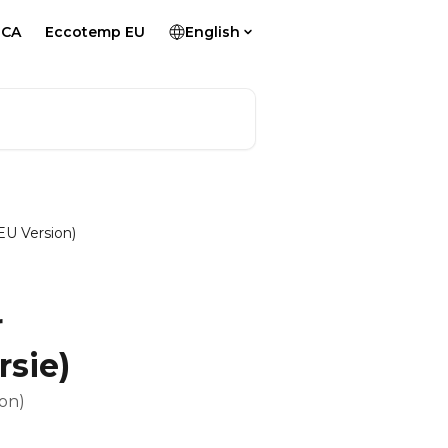
 CA
Eccotemp EU
English
EU Version)
r
rsie)
on)