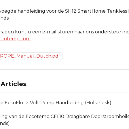
evoegde handleiding voor de SH12 SmartHome Tankless Bo
nds.
ragen kunt u een e-mail sturen naar ons ondersteunin
ccotemp.com
ROPE_Manual_Dutch.pdf
Articles
 EccoFlo 12 Volt Pomp Handleiding (Hollandsk)
ing van de Eccotemp CEL10 Draagbare Doorstroomboile
nds)