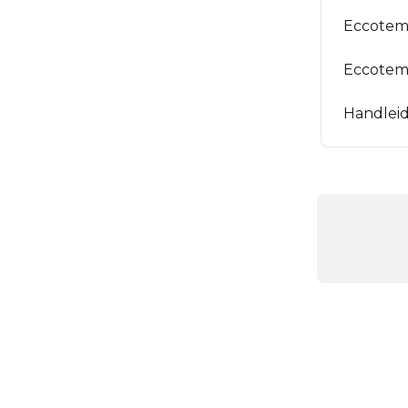
Eccotemp
Eccotemp
Handleid